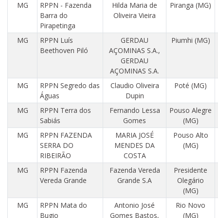
MG
RPPN - Fazenda
Hilda Maria de
Piranga (MG)
Barra do
Oliveira Vieira
Pirapetinga
MG
RPPN Luís
GERDAU
Piumhi (MG)
Beethoven Piló
AÇOMINAS S.A.,
GERDAU
AÇOMINAS S.A.
MG
RPPN Segredo das
Claudio Oliveira
Poté (MG)
Águas
Dupin
MG
RPPN Terra dos
Fernando Lessa
Pouso Alegre
Sabiás
Gomes
(MG)
MG
RPPN FAZENDA
MARIA JOSÉ
Pouso Alto
SERRA DO
MENDES DA
(MG)
RIBEIRÃO
COSTA
MG
RPPN Fazenda
Fazenda Vereda
Presidente
Vereda Grande
Grande S.A
Olegário
(MG)
MG
RPPN Mata do
Antonio José
Rio Novo
Bugio
Gomes Bastos,
(MG)