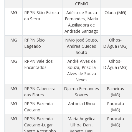
CEMIG
MG
RPPN Sítio Estrela
Adélio de Souza
Olaria (MG)
da Serra
Fernandes, Maria
Auxiliadora de
Andrade Santiago
MG
RPPN Sítio
Nívio José Souto,
Olhos-
Lageado
Andrea Guedes
D'Água (MG)
Souto
MG
RPPN Vale dos
André Alves de
Olhos-
Encantados
Souza, Priscilla
D'Água (MG)
Alves de Souza
Neves
MG
RPPN Cabeceira
Djalma Fernandes
Paineiras
das Flores
Soares
(MG)
MG
RPPN Fazenda
Antonia Ulhoa
Paracatu
Caetano
(MG)
MG
RPPN Fazenda
Maria Angélica
Paracatu
Caetano-Lugar
Ulhoa Dani,
(MG)
Santo Agostinho
Renato Dani