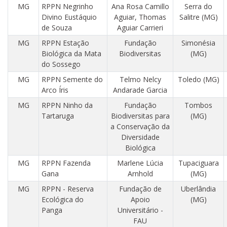
MG
RPPN Negrinho
Ana Rosa Camillo
Serra do
Divino Eustáquio
Aguiar, Thomas
Salitre (MG)
de Souza
Aguiar Carrieri
MG
RPPN Estação
Fundação
Simonésia
Biológica da Mata
Biodiversitas
(MG)
do Sossego
MG
RPPN Semente do
Telmo Nelcy
Toledo (MG)
Arco Íris
Andarade Garcia
MG
RPPN Ninho da
Fundação
Tombos
Tartaruga
Biodiversitas para
(MG)
a Conservação da
Diversidade
Biológica
MG
RPPN Fazenda
Marlene Lúcia
Tupaciguara
Gana
Arnhold
(MG)
MG
RPPN - Reserva
Fundação de
Uberlândia
Ecológica do
Apoio
(MG)
Panga
Universitário -
FAU