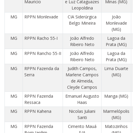
Mauricio
e Luz Cataguazes
Minas (MG)
Leopoldina
MG
RPPN Monlevade
CIA Siderúrgica
João
Belgo Mineira
Monlevade
(MG)
MG
RPPN Racho 55-I
João Alfredo
Lagoa da
Ribeiro Neto
Prata (MG)
MG
RPPN Rancho 55-II
João Alfredo
Lagoa da
Ribeiro Neto
Prata (MG)
MG
RPPN Fazenda da
Judith Campos,
Lima Duarte
Serra
Marlene Campos
(MG)
de Almeida,
Cleyde Campos
MG
RPPN Fazenda
Emanuel Augusto
Manga (MG)
Ressaca
Haas
MG
RPPN Kahena
Nicolas Juliani
Marmelópolis
Santi
(MG)
MG
RPPN Fazenda
Cimento Mauá
Matozinhos
Bom Jardim
S/A
(MG)