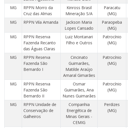
MG
RPPN Morro da
Kinross Brasil
Paracatu
Cruz das Almas
Mineração S/A
(MG)
MG
RPPN Vila Amanda
Jackson Maria
Paraopeba
Lopes Cansado
(MG)
MG
RPPN Reserva
Luiz Montanari
Patrocínio
Fazenda Recanto
Filho e Outros
(MG)
das Águas Claras
MG
RPPN Reserva
Cincinato
Patrocínio
Fazenda São
Guimarães,
(MG)
Bernardo I
Matilde Araújo
Amaral Gimarães
MG
RPPN Reserva
Osmar
Patrocínio
Fazenda São
Guimarães, Ana
(MG)
Bernardo II
Nunes Guimarâes
MG
RPPN Unidade de
Companhia
Perdizes
Conservação de
Energética de
(MG)
Galheiros
Minas Gerais -
CEMIG