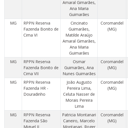
Amaral Gimarães,
Ana Maria
Guimarães
MG
RPPN Reserva
Cincinato
Coromandel
Fazenda Bonito de
Guimarães,
(MG)
Cima VI
Matilde Araújo
Amaral Gimarães,
Ana Maria
Guimarães
MG
RPPN Reserva
Osmar
Coromandel
Fazenda Bonito de
Guimarães, Ana
(MG)
Cima VII
Nunes Guimarães
MG
RPPN Reserva
João Augusto
Coromandel
Fazenda HR -
Pereira Lima,
(MG)
Douradinho
Celuta Nasser de
Morais Pereira
Lima
MG
RPPN Reserva
Patricia Montanari
Coromandel
Fazenda São
Caneiro, Marcelo
(MG)
Miguel II
Montanari, Roger