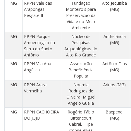
MG
RPPN Vale das
Fundação
Alto Jequitibá
Arapongas -
Monteiro's para
(MG)
Resgate II
Preservação da
Vida e do Meio
Ambiente
MG
RPPN Parque
Núcleo de
Andrelândia
Arqueológico da
Pesquisas
(MG)
Serra do Santo
Arqueológicas do
Antônio
Alto Rio Grande
MG
RPPN Vila Ana
Associação
Antônio Dias
Angélica
Beneficiência
(MG)
Popular
MG
RPPN Arara
Noemia
Arinos (MG)
Vermelha
Rodrigues de
Oliveira, Miguel
Angelo Guella
MG
RPPN CACHOEIRA
Rogério Fábio
Baependi
DO JUJU
Bittencourt
(MG)
Cabral, Filipe
Condé Alves