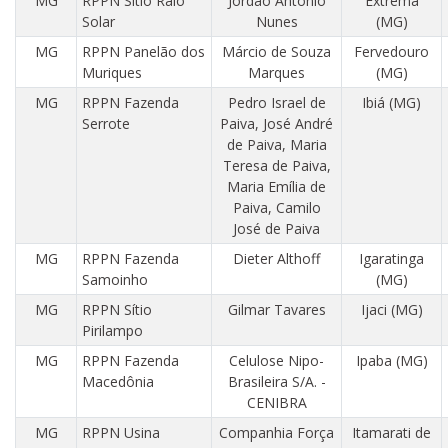
MG
RPPN Sítio Raio
Jordão Antonio
Extrema
Solar
Nunes
(MG)
MG
RPPN Panelão dos
Márcio de Souza
Fervedouro
Muriques
Marques
(MG)
MG
RPPN Fazenda
Pedro Israel de
Ibiá (MG)
Serrote
Paiva, José André
de Paiva, Maria
Teresa de Paiva,
Maria Emília de
Paiva, Camilo
José de Paiva
MG
RPPN Fazenda
Dieter Althoff
Igaratinga
Samoinho
(MG)
MG
RPPN Sítio
Gilmar Tavares
Ijaci (MG)
Pirilampo
MG
RPPN Fazenda
Celulose Nipo-
Ipaba (MG)
Macedônia
Brasileira S/A. -
CENIBRA
MG
RPPN Usina
Companhia Força
Itamarati de