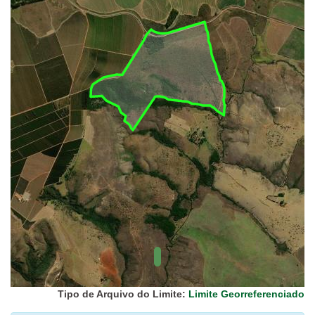
UC Federal
UC Estaduais
UC
Municipais
Hidrografia
1:1.000.000
(ANA)
Biomas
(IBGE)
Vegetação
(IBGE)
Rodovias
(IBGE)
Relevo
(IBGE)
Tipo de Arquivo do Limite:
Limite Georreferenciado