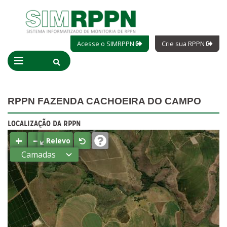
Acesse o SIMRPPN
Crie sua RPPN
RPPN FAZENDA CACHOEIRA DO CAMPO
LOCALIZAÇÃO DA RPPN
+
−
⤢
Relevo
Camadas
Estados
Municípios
Terras
indígenas
(FUNAI)