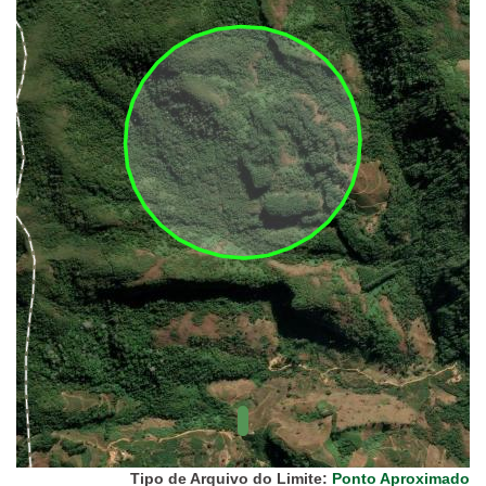
(FUNAI)
UC Federal
UC Estaduais
UC
Municipais
Hidrografia
1:1.000.000
(ANA)
Biomas
(IBGE)
Vegetação
(IBGE)
Rodovias
(IBGE)
Relevo
(IBGE)
Tipo de Arquivo do Limite:
Ponto Aproximado