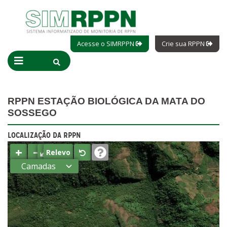
Acesse o SIMRPPN
Crie sua RPPN
RPPN ESTAÇÃO BIOLÓGICA DA MATA DO
SOSSEGO
LOCALIZAÇÃO DA RPPN
+
−
⤢
Relevo
Camadas
Estados
Municípios
Terras
indígenas