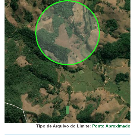
UC Federal
UC Estaduais
UC
Municipais
Hidrografia
1:1.000.000
(ANA)
Biomas
(IBGE)
Vegetação
(IBGE)
Rodovias
(IBGE)
Relevo
(IBGE)
Tipo de Arquivo do Limite:
Ponto Aproximado