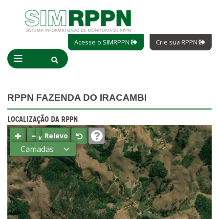
Acesse o SIMRPPN
Crie sua RPPN
RPPN FAZENDA DO IRACAMBI
LOCALIZAÇÃO DA RPPN
+
−
⤢
Relevo
Camadas
Estados
Municípios
Terras
indígenas
(FUNAI)