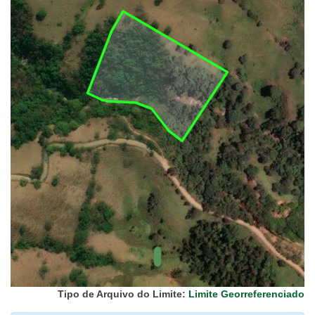
UC Federal
UC Estaduais
UC
Municipais
Hidrografia
1:1.000.000
(ANA)
Biomas
(IBGE)
Vegetação
(IBGE)
Rodovias
(IBGE)
Relevo
(IBGE)
Tipo de Arquivo do Limite:
Limite Georreferenciado