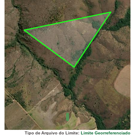
(FUNAI)
UC Federal
UC Estaduais
UC
Municipais
Hidrografia
1:1.000.000
(ANA)
Biomas
(IBGE)
Vegetação
(IBGE)
Rodovias
(IBGE)
Relevo
(IBGE)
Tipo de Arquivo do Limite:
Limite Georreferenciado