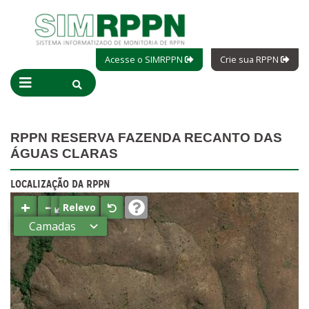
Acesse o SIMRPPN
Crie sua RPPN
RPPN RESERVA FAZENDA RECANTO DAS
ÁGUAS CLARAS
LOCALIZAÇÃO DA RPPN
+
−
⤢
Relevo
Camadas
Estados
Municípios
Terras
indígenas