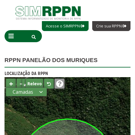
Acesse o SIMRPPN
Crie sua RPPN
RPPN PANELÃO DOS MURIQUES
LOCALIZAÇÃO DA RPPN
+
−
⤢
Relevo
Camadas
Estados
Municípios
Terras
indígenas
(FUNAI)