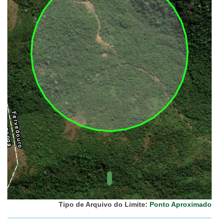
UC Federal
UC Estaduais
UC
Municipais
Hidrografia
1:1.000.000
(ANA)
Biomas
(IBGE)
Vegetação
(IBGE)
Rodovias
(IBGE)
Relevo
(IBGE)
Tipo de Arquivo do Limite:
Ponto Aproximado