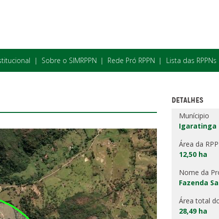
stitucional
Sobre o SIMRPPN
Rede Pró RPPN
Lista das RPPNs
DETALHES
Munícipio
Igaratinga
Área da RP
12,50 ha
Nome da Pr
Fazenda S
Área total d
28,49 ha