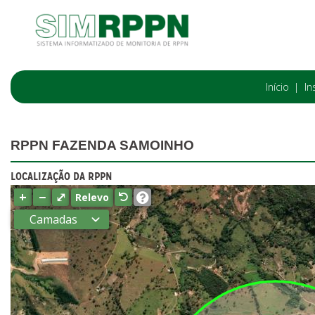
Início
In
RPPN FAZENDA SAMOINHO
LOCALIZAÇÃO DA RPPN
+
−
⤢
Relevo
Camadas
Estados
Municípios
Terras
indígenas
(FUNAI)