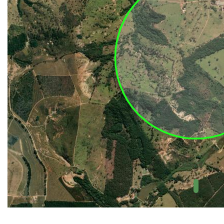
UC Federal
UC Estaduais
UC
Municipais
Hidrografia
1:1.000.000
(ANA)
Biomas
(IBGE)
Vegetação
(IBGE)
Rodovias
(IBGE)
Relevo
(IBGE)