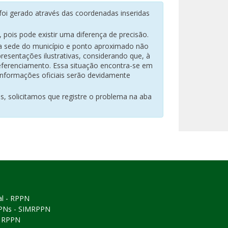
oi gerado através das coordenadas inseridas
pois pode existir uma diferença de precisão.
na sede do município e ponto aproximado não
resentações ilustrativas, considerando que, à
eferenciamento. Essa situação encontra-se em
 informações oficiais serão devidamente
es, solicitamos que registre o problema na aba
al - RPPN
PPNs - SIMRPPN
ó RPPN