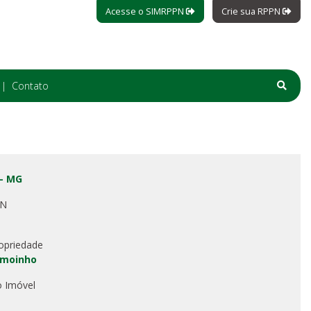
Acesse o SIMRPPN
Crie sua RPPN
Contato
 - MG
PN
opriedade
amoinho
o Imóvel