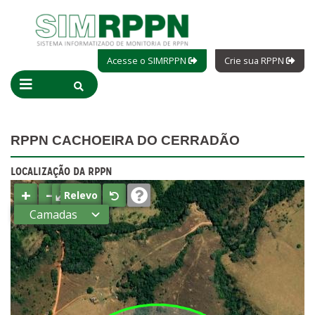
Acesse o SIMRPPN
Crie sua RPPN
RPPN CACHOEIRA DO CERRADÃO
LOCALIZAÇÃO DA RPPN
+
−
⤢
Relevo
Camadas
Estados
Municípios
Terras
indígenas
(FUNAI)