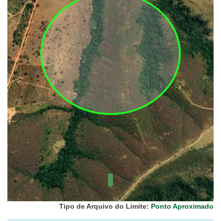
UC Federal
UC Estaduais
UC
Municipais
Hidrografia
1:1.000.000
(ANA)
Biomas
(IBGE)
Vegetação
(IBGE)
Rodovias
(IBGE)
Relevo
(IBGE)
Tipo de Arquivo do Limite:
Ponto Aproximado