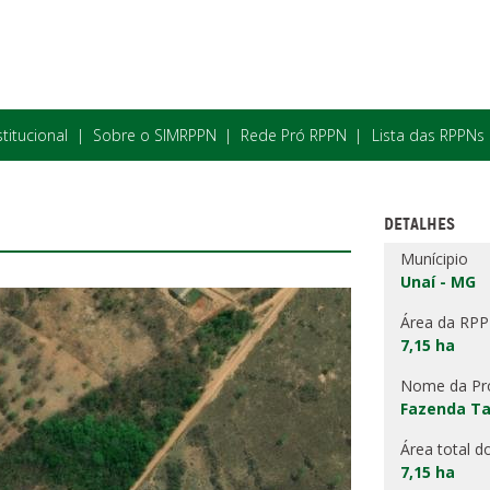
stitucional
Sobre o SIMRPPN
Rede Pró RPPN
Lista das RPPNs
DETALHES
Munícipio
Unaí - MG
Área da RP
7,15 ha
Nome da Pr
Fazenda Ta
Área total d
7,15 ha