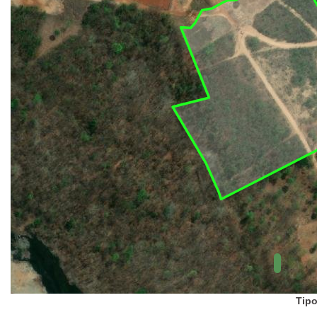
UC Federal
UC Estaduais
UC
Municipais
Hidrografia
1:1.000.000
(ANA)
Biomas
(IBGE)
Vegetação
(IBGE)
Rodovias
(IBGE)
Relevo
(IBGE)
Tipo