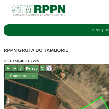
Início
In
RPPN GRUTA DO TAMBORIL
LOCALIZAÇÃO DA RPPN
+
−
⤢
Relevo
Camadas
Estados
Municípios
Terras
indígenas
(FUNAI)