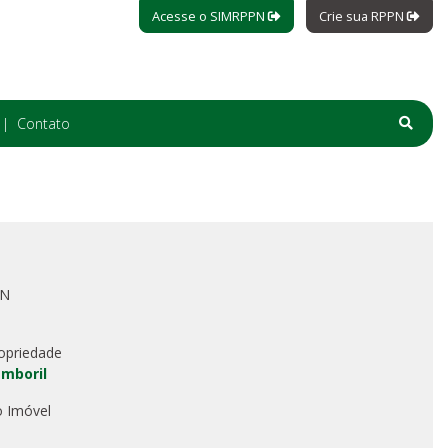
Acesse o SIMRPPN
Crie sua RPPN
Contato
PN
opriedade
mboril
o Imóvel