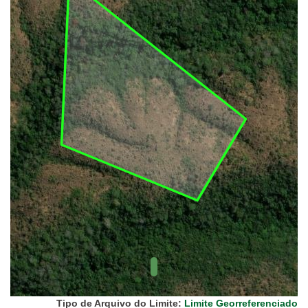
(FUNAI)
UC Federal
UC Estaduais
UC
Municipais
Hidrografia
1:1.000.000
(ANA)
Biomas
(IBGE)
Vegetação
(IBGE)
Rodovias
(IBGE)
Relevo
(IBGE)
Tipo de Arquivo do Limite:
Limite Georreferenciado