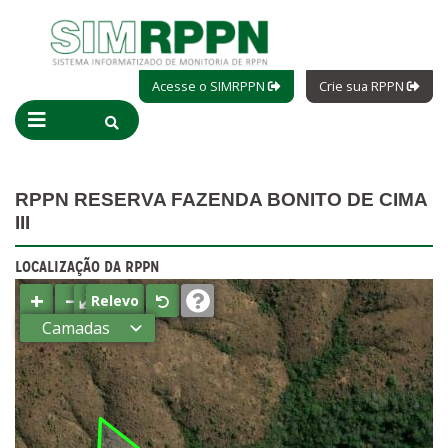
Acesse o SIMRPPN
Crie sua RPPN
RPPN RESERVA FAZENDA BONITO DE CIMA
III
LOCALIZAÇÃO DA RPPN
+
−
⤢
Relevo
Camadas
Estados
Municípios
Terras
indígenas