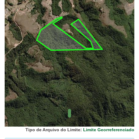
UC Federal
UC Estaduais
UC
Municipais
Hidrografia
1:1.000.000
(ANA)
Biomas
(IBGE)
Vegetação
(IBGE)
Rodovias
(IBGE)
Relevo
(IBGE)
Tipo de Arquivo do Limite:
Limite Georreferenciado