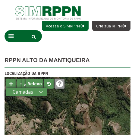
Acesse o SIMRPPN
Crie sua RPPN
RPPN ALTO DA MANTIQUEIRA
LOCALIZAÇÃO DA RPPN
+
−
⤢
Relevo
Camadas
Estados
Municípios
Terras
indígenas
(FUNAI)