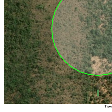
UC Federal
UC Estaduais
UC
Municipais
Hidrografia
1:1.000.000
(ANA)
Biomas
(IBGE)
Vegetação
(IBGE)
Rodovias
(IBGE)
Relevo
(IBGE)
Tipo