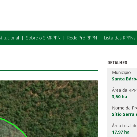
stitucional
Sobre o SIMRPPN
Rede Pró RPPN
Lista das RPPNs
DETALHES
Munícipio
Santa Bárb
Área da RP
3,50 ha
Nome da Pr
Sítio Serra
Área total d
17,97 ha