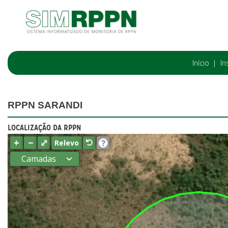
Início
In
RPPN SARANDI
LOCALIZAÇÃO DA RPPN
+
−
⤢
Relevo
Camadas
Estados
Municípios
Terras
indígenas
(FUNAI)