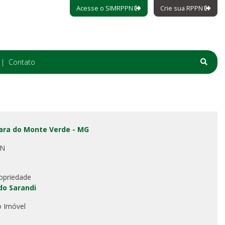
Acesse o SIMRPPN
Crie sua RPPN
Contato
ara do Monte Verde - MG
PN
opriedade
 do Sarandi
o Imóvel