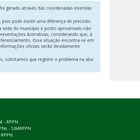
oi gerado através das coordenadas inseridas
pois pode existir uma diferença de precisão.
na sede do município e ponto aproximado não
resentações ilustrativas, considerando que, à
eferenciamento. Essa situação encontra-se em
 informações oficiais serão devidamente
es, solicitamos que registre o problema na aba
al - RPPN
PPNs - SIMRPPN
ó RPPN