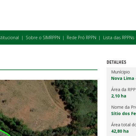
stitucional
Sobre o SIMRPPN
Rede Pró RPPN
Lista das RPPNs
DETALHES
Munícipio
Nova Lima 
Área da RP
2,10 ha
Nome da Pr
Sítio dos F
Área total d
42,80 ha