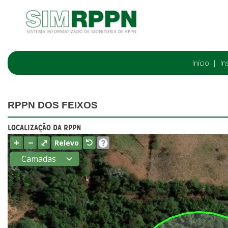
Início
In
RPPN DOS FEIXOS
LOCALIZAÇÃO DA RPPN
+
−
⤢
Relevo
Camadas
Estados
Municípios
Terras
indígenas
(FUNAI)