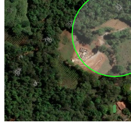
UC Federal
UC Estaduais
UC
Municipais
Hidrografia
1:1.000.000
(ANA)
Biomas
(IBGE)
Vegetação
(IBGE)
Rodovias
(IBGE)
Relevo
(IBGE)