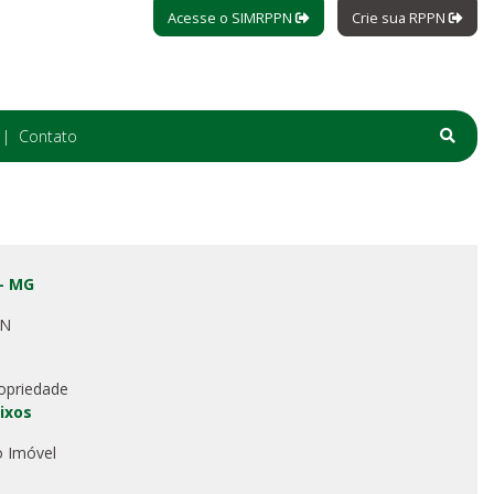
Acesse o SIMRPPN
Crie sua RPPN
Contato
- MG
PN
opriedade
eixos
o Imóvel