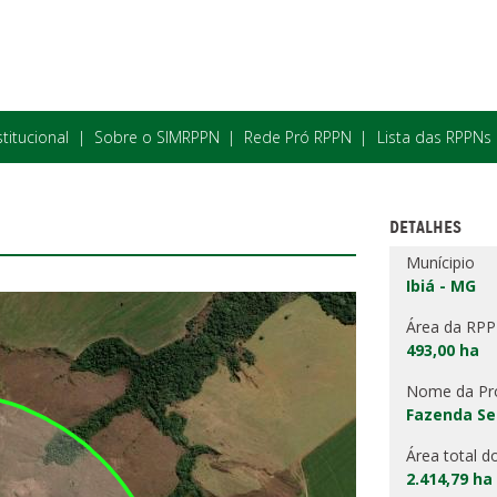
stitucional
Sobre o SIMRPPN
Rede Pró RPPN
Lista das RPPNs
DETALHES
Munícipio
Ibiá - MG
Área da RP
493,00 ha
Nome da Pr
Fazenda Se
Área total d
2.414,79 ha