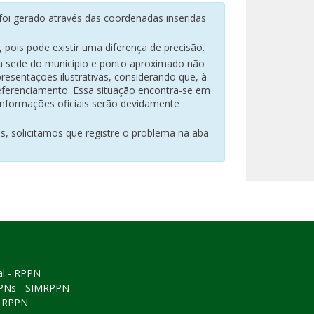
oi gerado através das coordenadas inseridas
pois pode existir uma diferença de precisão.
na sede do município e ponto aproximado não
resentações ilustrativas, considerando que, à
eferenciamento. Essa situação encontra-se em
 informações oficiais serão devidamente
es, solicitamos que registre o problema na aba
al - RPPN
PPNs - SIMRPPN
ó RPPN