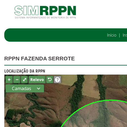
Início
In
RPPN FAZENDA SERROTE
LOCALIZAÇÃO DA RPPN
+
−
⤢
Relevo
Camadas
Estados
Municípios
Terras
indígenas
(FUNAI)