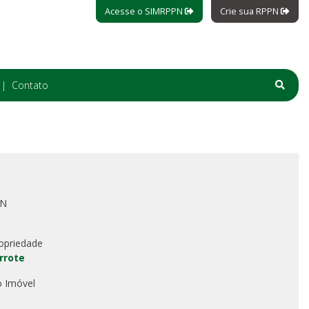
Acesse o SIMRPPN
Crie sua RPPN
Contato
PN
opriedade
rrote
o Imóvel