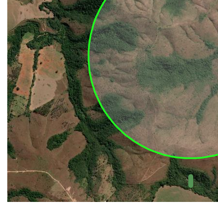
UC Federal
UC Estaduais
UC
Municipais
Hidrografia
1:1.000.000
(ANA)
Biomas
(IBGE)
Vegetação
(IBGE)
Rodovias
(IBGE)
Relevo
(IBGE)