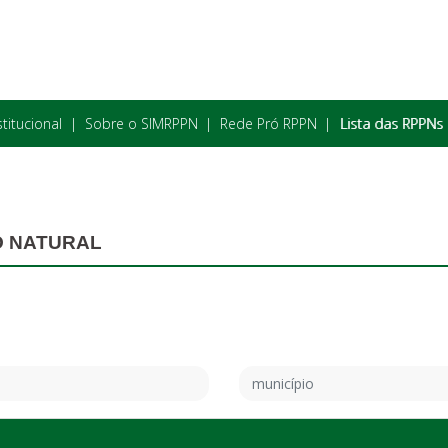
stitucional
Sobre o SIMRPPN
Rede Pró RPPN
Lista das RPPNs
O NATURAL