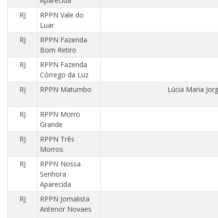
Aparecida
RJ
RPPN Vale do
Luar
RJ
RPPN Fazenda
Bom Retiro
RJ
RPPN Fazenda
Córrego da Luz
RJ
RPPN Matumbo
Lúcia Maria Jor
RJ
RPPN Morro
Grande
RJ
RPPN Três
Morros
RJ
RPPN Nossa
Senhora
Aparecida
RJ
RPPN Jornalista
Antenor Novaes