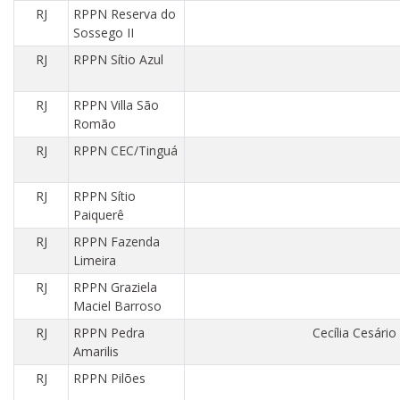
RJ
RPPN Reserva do
Sossego II
RJ
RPPN Sítio Azul
RJ
RPPN Villa São
Romão
RJ
RPPN CEC/Tinguá
RJ
RPPN Sítio
Paiquerê
RJ
RPPN Fazenda
Limeira
RJ
RPPN Graziela
Maciel Barroso
RJ
RPPN Pedra
Cecília Cesário
Amarilis
RJ
RPPN Pilões