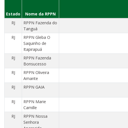
Estado
Nome da RPPN
RJ
RPPN Fazenda do
Tanguá
RJ
RPPN Gleba O
Saquinho de
Itapirapuá
RJ
RPPN Fazenda
Bonsucesso
RJ
RPPN Oliveira
Amante
RJ
RPPN GAIA
RJ
RPPN Marie
Camille
RJ
RPPN Nossa
Senhora