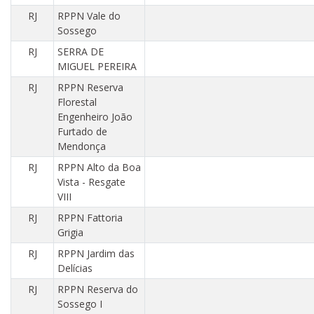
RJ
RPPN Vale do
Sossego
RJ
SERRA DE
MIGUEL PEREIRA
RJ
RPPN Reserva
Florestal
Engenheiro João
Furtado de
Mendonça
RJ
RPPN Alto da Boa
Vista - Resgate
VIII
RJ
RPPN Fattoria
Grigia
RJ
RPPN Jardim das
Delícias
RJ
RPPN Reserva do
Sossego I