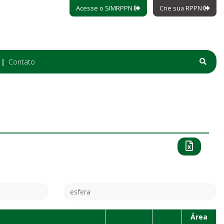
Acesse o SIMRPPN
Crie sua RPPN
Contato
Área