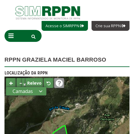
Acesse o SIMRPPN
Crie sua RPPN
RPPN GRAZIELA MACIEL BARROSO
LOCALIZAÇÃO DA RPPN
+
−
⤢
Relevo
Camadas
Estados
Municípios
Terras
indígenas
(FUNAI)