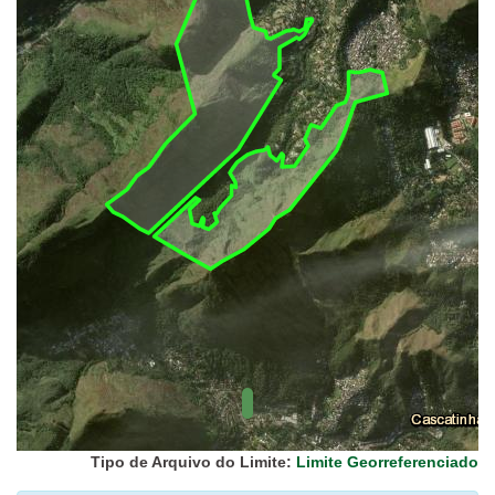
UC Federal
UC Estaduais
UC
Municipais
Hidrografia
1:1.000.000
(ANA)
Biomas
(IBGE)
Vegetação
(IBGE)
Rodovias
(IBGE)
Relevo
(IBGE)
Tipo de Arquivo do Limite:
Limite Georreferenciado