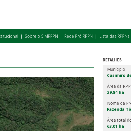
stitucional
Sobre o SIMRPPN
Rede Pró RPPN
Lista das RPPNs
DETALHES
Munícipio
Casimiro de
Área da RP
29,84 ha
Nome da Pr
Fazenda Ti
Área total d
63,01 ha