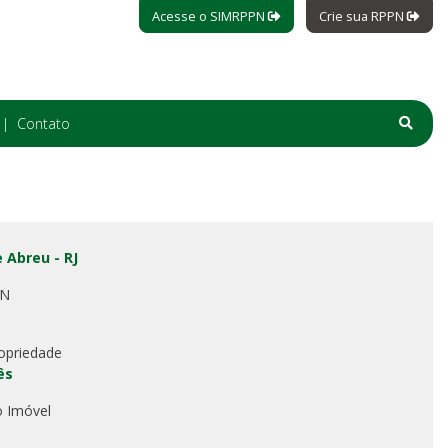
Acesse o SIMRPPN
Crie sua RPPN
Contato
 Abreu - RJ
PN
opriedade
ês
o Imóvel