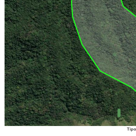
UC Federal
UC Estaduais
UC
Municipais
Hidrografia
1:1.000.000
(ANA)
Biomas
(IBGE)
Vegetação
(IBGE)
Rodovias
(IBGE)
Relevo
(IBGE)
Tipo