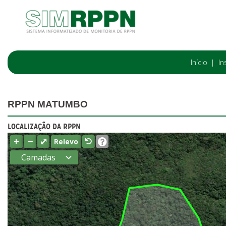
Início
In
RPPN MATUMBO
LOCALIZAÇÃO DA RPPN
+
−
⤢
Relevo
Camadas
Estados
Municípios
Terras
indígenas
(FUNAI)