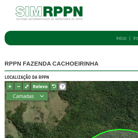
Início
In
RPPN FAZENDA CACHOEIRINHA
LOCALIZAÇÃO DA RPPN
+
−
⤢
Relevo
Camadas
Estados
Municípios
Terras
indígenas
(FUNAI)