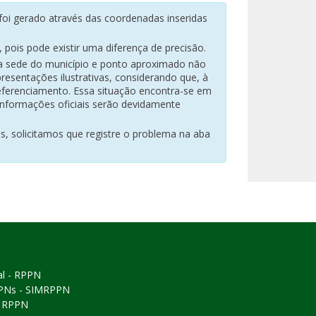
oi gerado através das coordenadas inseridas
pois pode existir uma diferença de precisão.
na sede do município e ponto aproximado não
resentações ilustrativas, considerando que, à
eferenciamento. Essa situação encontra-se em
 informações oficiais serão devidamente
es, solicitamos que registre o problema na aba
al - RPPN
PPNs - SIMRPPN
ó RPPN