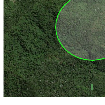
UC Federal
UC Estaduais
UC
Municipais
Hidrografia
1:1.000.000
(ANA)
Biomas
(IBGE)
Vegetação
(IBGE)
Rodovias
(IBGE)
Relevo
(IBGE)