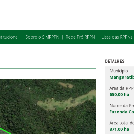
stitucional
Sobre o SIMRPPN
Rede Pró RPPN
Lista das RPPNs
DETALHES
Munícipio
Mangaratib
Área da RP
650,00 ha
Nome da Pr
Fazenda Ca
Área total d
871,00 ha