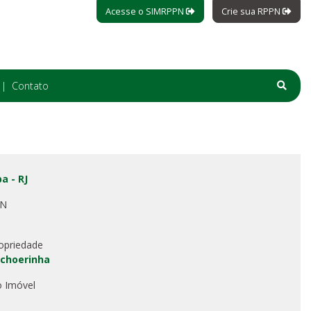
Acesse o SIMRPPN
Crie sua RPPN
Contato
a - RJ
PN
opriedade
choerinha
o Imóvel