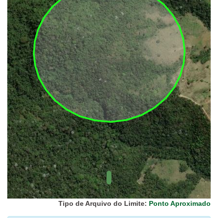
UC Federal
UC Estaduais
UC
Municipais
Hidrografia
1:1.000.000
(ANA)
Biomas
(IBGE)
Vegetação
(IBGE)
Rodovias
(IBGE)
Relevo
(IBGE)
Tipo de Arquivo do Limite:
Ponto Aproximado