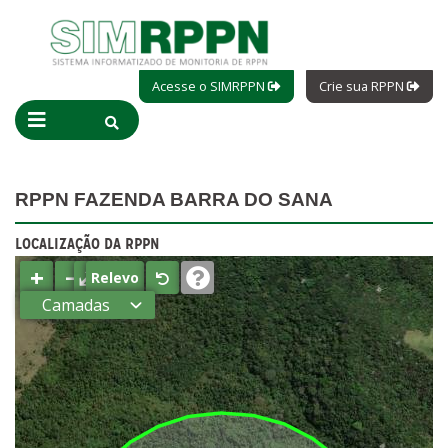
Acesse o SIMRPPN
Crie sua RPPN
RPPN FAZENDA BARRA DO SANA
LOCALIZAÇÃO DA RPPN
+
−
⤢
Relevo
Camadas
Estados
Municípios
Terras
indígenas
(FUNAI)