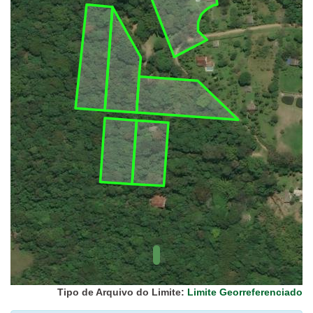
UC Federal
UC Estaduais
UC
Municipais
Hidrografia
1:1.000.000
(ANA)
Biomas
(IBGE)
Vegetação
(IBGE)
Rodovias
(IBGE)
Relevo
(IBGE)
Tipo de Arquivo do Limite:
Limite Georreferenciado