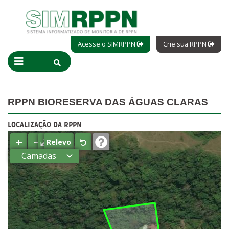
Acesse o SIMRPPN
Crie sua RPPN
RPPN BIORESERVA DAS ÁGUAS CLARAS
LOCALIZAÇÃO DA RPPN
+
−
⤢
Relevo
Camadas
Estados
Municípios
Terras
indígenas
(FUNAI)