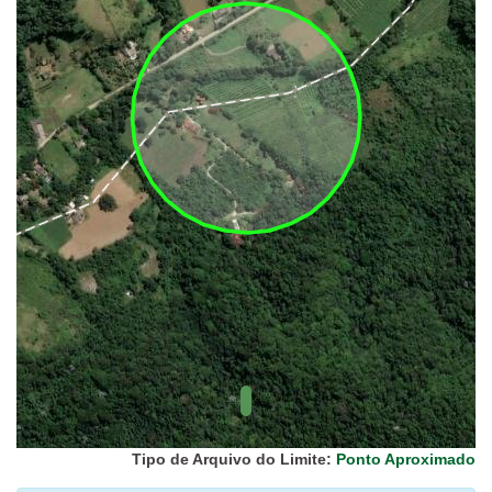
UC Federal
UC Estaduais
UC
Municipais
Hidrografia
1:1.000.000
(ANA)
Biomas
(IBGE)
Vegetação
(IBGE)
Rodovias
(IBGE)
Relevo
(IBGE)
Tipo de Arquivo do Limite:
Ponto Aproximado