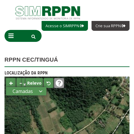
Acesse o SIMRPPN
Crie sua RPPN
RPPN CEC/TINGUÁ
LOCALIZAÇÃO DA RPPN
+
−
⤢
Relevo
Camadas
Estados
Municípios
Terras
indígenas
(FUNAI)