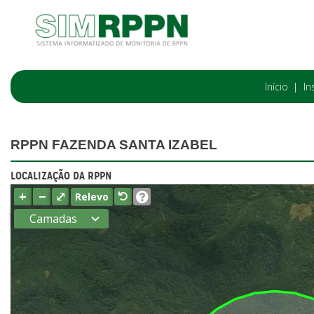
Início
In
RPPN FAZENDA SANTA IZABEL
LOCALIZAÇÃO DA RPPN
+
−
⤢
Relevo
Camadas
Estados
Municípios
Terras
indígenas
(FUNAI)