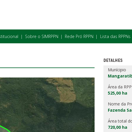
stitucional
Sobre o SIMRPPN
Rede Pró RPPN
Lista das RPPNs
DETALHES
Munícipio
Mangaratib
Área da RP
525,00 ha
Nome da Pr
Fazenda Sa
Área total d
720,00 ha