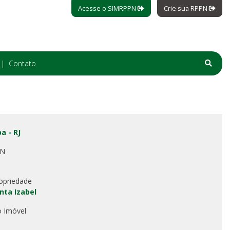
Acesse o SIMRPPN
Crie sua RPPN
Contato
a - RJ
PN
opriedade
nta Izabel
o Imóvel