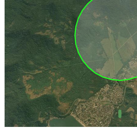
UC Federal
UC Estaduais
UC
Municipais
Hidrografia
1:1.000.000
(ANA)
Biomas
(IBGE)
Vegetação
(IBGE)
Rodovias
(IBGE)
Relevo
(IBGE)