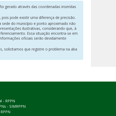
oi gerado através das coordenadas inseridas
pois pode existir uma diferença de precisão.
na sede do município e ponto aproximado não
resentações ilustrativas, considerando que, à
eferenciamento. Essa situação encontra-se em
 informações oficiais serão devidamente
es, solicitamos que registre o problema na aba
al - RPPN
PPNs - SIMRPPN
ó RPPN