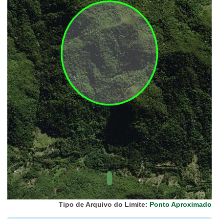
UC Federal
UC Estaduais
UC
Municipais
Hidrografia
1:1.000.000
(ANA)
Biomas
(IBGE)
Vegetação
(IBGE)
Rodovias
(IBGE)
Relevo
(IBGE)
Tipo de Arquivo do Limite:
Ponto Aproximado