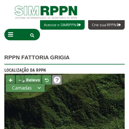
Acesse o SIMRPPN
Crie sua RPPN
RPPN FATTORIA GRIGIA
LOCALIZAÇÃO DA RPPN
+
−
⤢
Relevo
Camadas
Estados
Municípios
Terras
indígenas
(FUNAI)