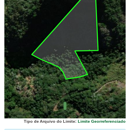
UC Federal
UC Estaduais
UC
Municipais
Hidrografia
1:1.000.000
(ANA)
Biomas
(IBGE)
Vegetação
(IBGE)
Rodovias
(IBGE)
Relevo
(IBGE)
Tipo de Arquivo do Limite:
Limite Georreferenciado