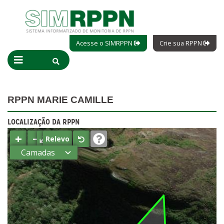
Acesse o SIMRPPN
Crie sua RPPN
RPPN MARIE CAMILLE
LOCALIZAÇÃO DA RPPN
+
−
⤢
Relevo
Camadas
Estados
Municípios
Terras
indígenas
(FUNAI)