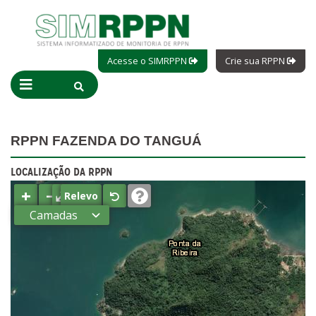
Acesse o SIMRPPN
Crie sua RPPN
RPPN FAZENDA DO TANGUÁ
LOCALIZAÇÃO DA RPPN
+
−
⤢
Relevo
Camadas
Estados
Municípios
Terras
indígenas
(FUNAI)