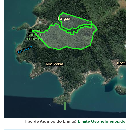
UC Federal
UC Estaduais
UC
Municipais
Hidrografia
1:1.000.000
(ANA)
Biomas
(IBGE)
Vegetação
(IBGE)
Rodovias
(IBGE)
Relevo
(IBGE)
Tipo de Arquivo do Limite:
Limite Georreferenciado