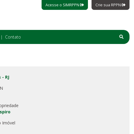
Acesse o SIMRPPN
Crie sua RPPN
Contato
 - RJ
PN
opriedade
spiro
o Imóvel