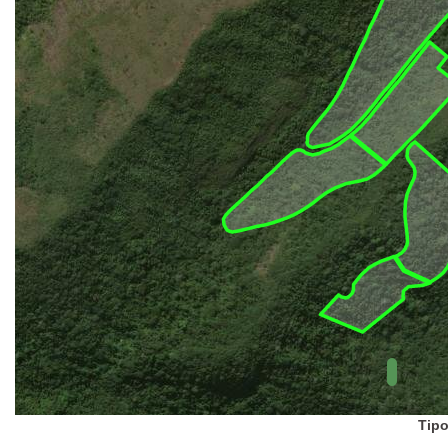
UC Federal
UC Estaduais
UC
Municipais
Hidrografia
1:1.000.000
(ANA)
Biomas
(IBGE)
Vegetação
(IBGE)
Rodovias
(IBGE)
Relevo
(IBGE)
Tipo