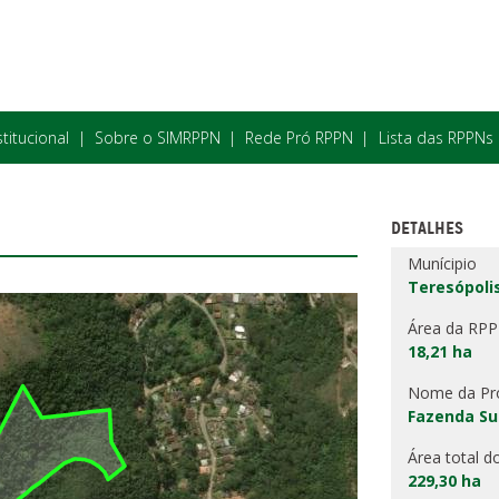
stitucional
Sobre o SIMRPPN
Rede Pró RPPN
Lista das RPPNs
DETALHES
Munícipio
Teresópolis
Área da RP
18,21 ha
Nome da Pr
Fazenda Su
Área total d
229,30 ha