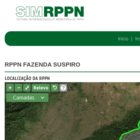
Início
In
RPPN FAZENDA SUSPIRO
LOCALIZAÇÃO DA RPPN
+
−
⤢
Relevo
Camadas
Estados
Municípios
Terras
indígenas
(FUNAI)