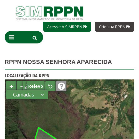
Acesse o SIMRPPN
Crie sua RPPN
RPPN NOSSA SENHORA APARECIDA
LOCALIZAÇÃO DA RPPN
+
−
⤢
Relevo
Camadas
Estados
Municípios
Terras
indígenas
(FUNAI)