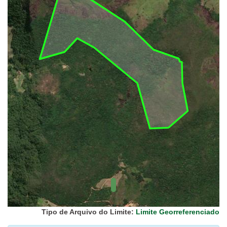
UC Federal
UC Estaduais
UC
Municipais
Hidrografia
1:1.000.000
(ANA)
Biomas
(IBGE)
Vegetação
(IBGE)
Rodovias
(IBGE)
Relevo
(IBGE)
Tipo de Arquivo do Limite:
Limite Georreferenciado