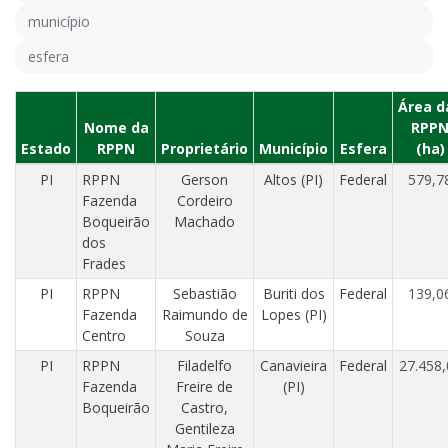
Área d
Nome da
RPP
Estado
RPPN
Proprietário
Município
Esfera
(ha)
PI
RPPN
Gerson
Altos (PI)
Federal
579,7
Fazenda
Cordeiro
Boqueirão
Machado
dos
Frades
PI
RPPN
Sebastião
Buriti dos
Federal
139,0
Fazenda
Raimundo de
Lopes (PI)
Centro
Souza
PI
RPPN
Filadelfo
Canavieira
Federal
27.458,
Fazenda
Freire de
(PI)
Boqueirão
Castro,
Gentileza