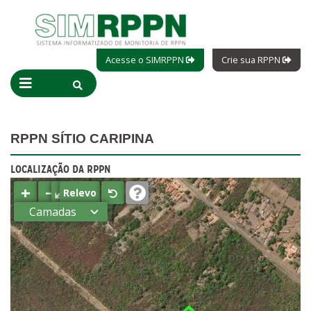
Acesse o SIMRPPN
Crie sua RPPN
RPPN SÍTIO CARIPINA
LOCALIZAÇÃO DA RPPN
+
−
⤢
Relevo
Camadas
Estados
Municípios
Terras
indígenas
(FUNAI)