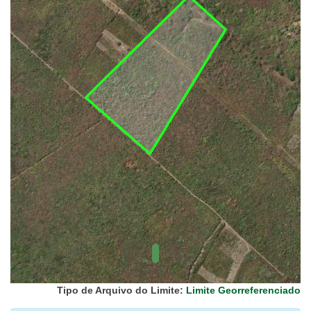
UC Federal
UC Estaduais
UC
Municipais
Hidrografia
1:1.000.000
(ANA)
Biomas
(IBGE)
Vegetação
(IBGE)
Rodovias
(IBGE)
Relevo
(IBGE)
Tipo de Arquivo do Limite:
Limite Georreferenciado