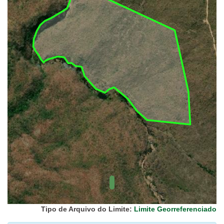
UC Federal
UC Estaduais
UC
Municipais
Hidrografia
1:1.000.000
(ANA)
Biomas
(IBGE)
Vegetação
(IBGE)
Rodovias
(IBGE)
Relevo
(IBGE)
Tipo de Arquivo do Limite:
Limite Georreferenciado