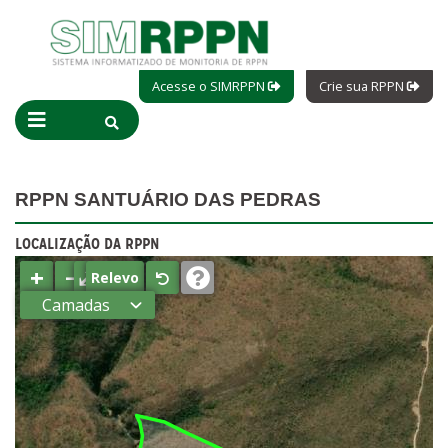
Acesse o SIMRPPN
Crie sua RPPN
RPPN SANTUÁRIO DAS PEDRAS
LOCALIZAÇÃO DA RPPN
+
−
⤢
Relevo
Camadas
Estados
Municípios
Terras
indígenas
(FUNAI)