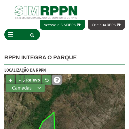
Acesse o SIMRPPN
Crie sua RPPN
RPPN INTEGRA O PARQUE
LOCALIZAÇÃO DA RPPN
+
−
⤢
Relevo
Camadas
Estados
Municípios
Terras
indígenas
(FUNAI)