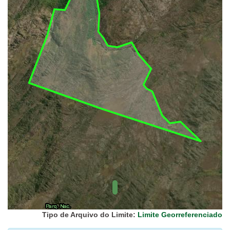
UC Federal
UC Estaduais
UC
Municipais
Hidrografia
1:1.000.000
(ANA)
Biomas
(IBGE)
Vegetação
(IBGE)
Rodovias
(IBGE)
Relevo
(IBGE)
Tipo de Arquivo do Limite:
Limite Georreferenciado