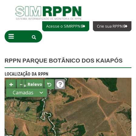
Acesse o SIMRPPN
Crie sua RPPN
RPPN PARQUE BOTÂNICO DOS KAIAPÓS
LOCALIZAÇÃO DA RPPN
+
−
⤢
Relevo
Camadas
Estados
Municípios
Terras
indígenas
(FUNAI)