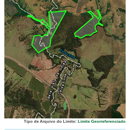
UC Federal
UC Estaduais
UC
Municipais
Hidrografia
1:1.000.000
(ANA)
Biomas
(IBGE)
Vegetação
(IBGE)
Rodovias
(IBGE)
Relevo
(IBGE)
Tipo de Arquivo do Limite:
Limite Georreferenciado