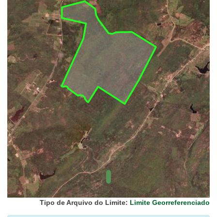
UC Federal
UC Estaduais
UC
Municipais
Hidrografia
1:1.000.000
(ANA)
Biomas
(IBGE)
Vegetação
(IBGE)
Rodovias
(IBGE)
Relevo
(IBGE)
Tipo de Arquivo do Limite:
Limite Georreferenciado