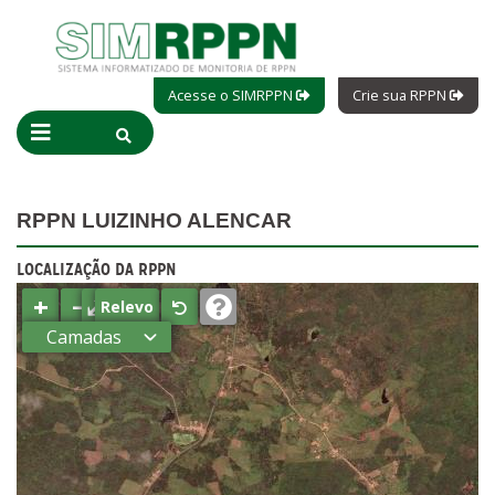
Acesse o SIMRPPN
Crie sua RPPN
RPPN LUIZINHO ALENCAR
LOCALIZAÇÃO DA RPPN
+
−
⤢
Relevo
Camadas
Estados
Municípios
Terras
indígenas
(FUNAI)