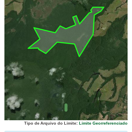
UC Federal
UC Estaduais
UC
Municipais
Hidrografia
1:1.000.000
(ANA)
Biomas
(IBGE)
Vegetação
(IBGE)
Rodovias
(IBGE)
Relevo
(IBGE)
Tipo de Arquivo do Limite:
Limite Georreferenciado