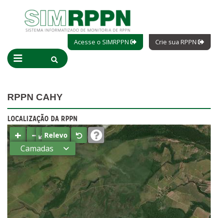
Acesse o SIMRPPN
Crie sua RPPN
RPPN CAHY
LOCALIZAÇÃO DA RPPN
+
−
⤢
Relevo
Camadas
Estados
Municípios
Terras
indígenas
(FUNAI)