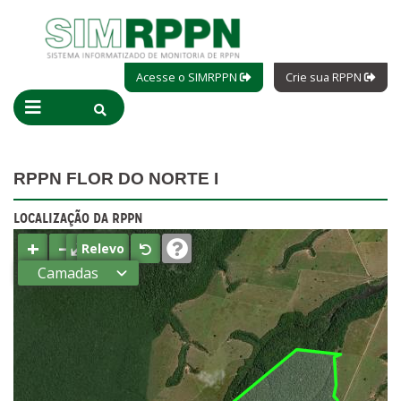
Acesse o SIMRPPN
Crie sua RPPN
RPPN FLOR DO NORTE I
LOCALIZAÇÃO DA RPPN
+
−
⤢
Relevo
Camadas
Estados
Municípios
Terras
indígenas
(FUNAI)