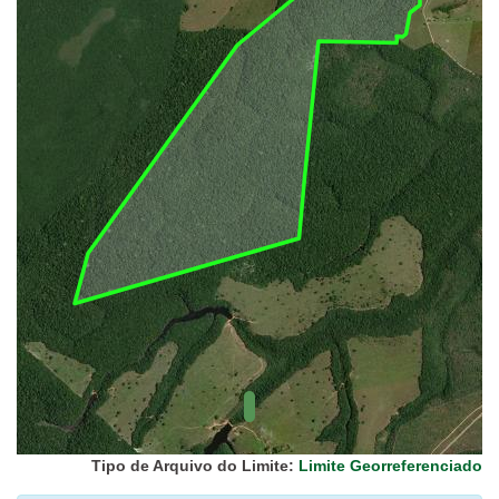
UC Federal
UC Estaduais
UC
Municipais
Hidrografia
1:1.000.000
(ANA)
Biomas
(IBGE)
Vegetação
(IBGE)
Rodovias
(IBGE)
Relevo
(IBGE)
Tipo de Arquivo do Limite:
Limite Georreferenciado