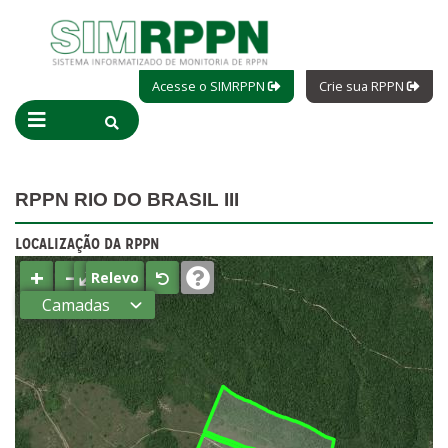
Acesse o SIMRPPN
Crie sua RPPN
RPPN RIO DO BRASIL III
LOCALIZAÇÃO DA RPPN
+
−
⤢
Relevo
Camadas
Estados
Municípios
Terras
indígenas
(FUNAI)