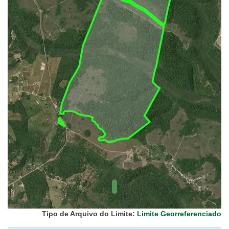
UC Federal
UC Estaduais
UC
Municipais
Hidrografia
1:1.000.000
(ANA)
Biomas
(IBGE)
Vegetação
(IBGE)
Rodovias
(IBGE)
Relevo
(IBGE)
Tipo de Arquivo do Limite:
Limite Georreferenciado