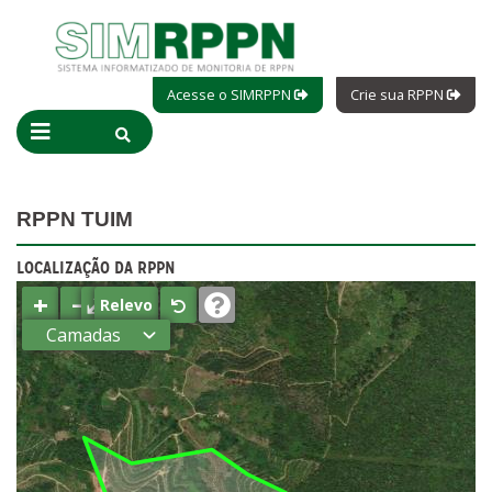
Acesse o SIMRPPN
Crie sua RPPN
RPPN TUIM
LOCALIZAÇÃO DA RPPN
+
−
⤢
Relevo
Camadas
Estados
Municípios
Terras
indígenas
(FUNAI)