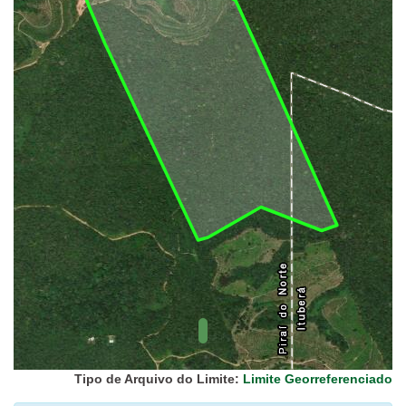
UC Federal
UC Estaduais
UC
Municipais
Hidrografia
1:1.000.000
(ANA)
Biomas
(IBGE)
Vegetação
(IBGE)
Rodovias
(IBGE)
Relevo
(IBGE)
Tipo de Arquivo do Limite:
Limite Georreferenciado