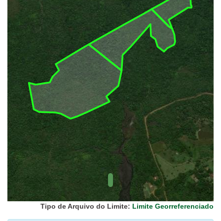
UC Federal
UC Estaduais
UC
Municipais
Hidrografia
1:1.000.000
(ANA)
Biomas
(IBGE)
Vegetação
(IBGE)
Rodovias
(IBGE)
Relevo
(IBGE)
Tipo de Arquivo do Limite:
Limite Georreferenciado