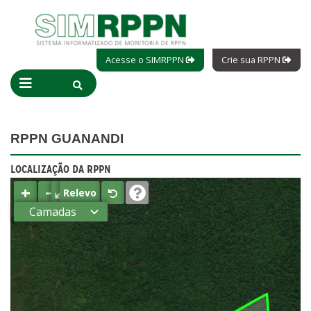
Acesse o SIMRPPN
Crie sua RPPN
RPPN GUANANDI
LOCALIZAÇÃO DA RPPN
+
−
⤢
Relevo
Camadas
Estados
Municípios
Terras
indígenas
(FUNAI)