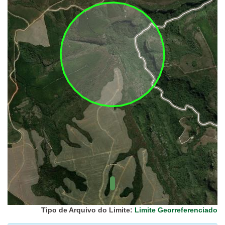
UC Federal
UC Estaduais
UC
Municipais
Hidrografia
1:1.000.000
(ANA)
Biomas
(IBGE)
Vegetação
(IBGE)
Rodovias
(IBGE)
Relevo
(IBGE)
Tipo de Arquivo do Limite:
Limite Georreferenciado