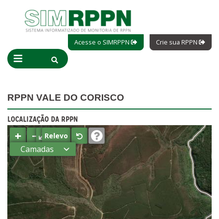
Acesse o SIMRPPN
Crie sua RPPN
RPPN VALE DO CORISCO
LOCALIZAÇÃO DA RPPN
+
−
⤢
Relevo
Camadas
Estados
Municípios
Terras
indígenas
(FUNAI)