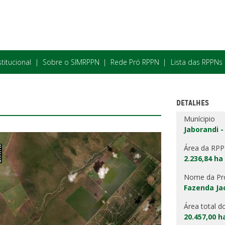
stitucional
Sobre o SIMRPPN
Rede Pró RPPN
Lista das RPPNs
DETALHES
Munícipio
Jaborandi -
Área da RP
2.236,84 ha
Nome da Pr
Fazenda Ja
Área total d
20.457,00 h