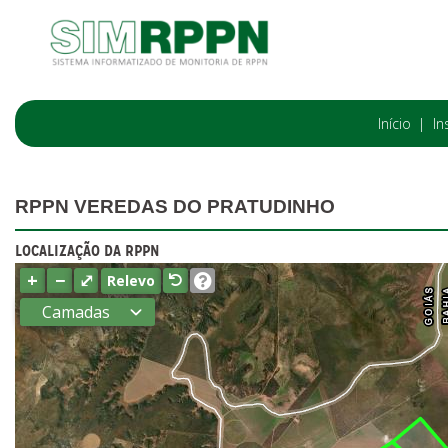
Início
In
RPPN VEREDAS DO PRATUDINHO
LOCALIZAÇÃO DA RPPN
+
−
⤢
Relevo
Camadas
Estados
Municípios
Terras
indígenas
(FUNAI)