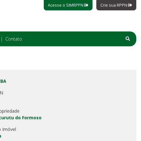
Acesse o SIMRPPN
Crie sua RPPN
Contato
 BA
PN
opriedade
curutu do Formoso
o Imóvel
a