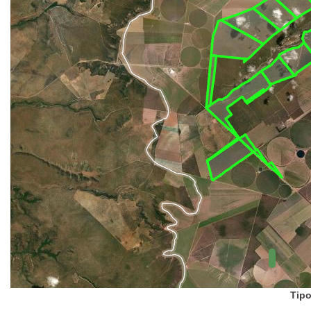
UC Federal
UC Estaduais
UC
Municipais
Hidrografia
1:1.000.000
(ANA)
Biomas
(IBGE)
Vegetação
(IBGE)
Rodovias
(IBGE)
Relevo
(IBGE)
Tipo