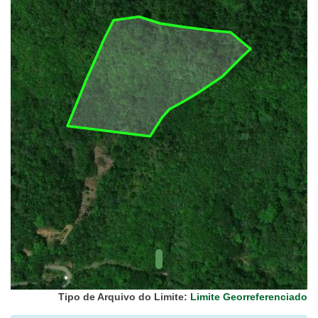
UC Federal
UC Estaduais
UC
Municipais
Hidrografia
1:1.000.000
(ANA)
Biomas
(IBGE)
Vegetação
(IBGE)
Rodovias
(IBGE)
Relevo
(IBGE)
Tipo de Arquivo do Limite:
Limite Georreferenciado