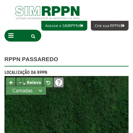
Acesse o SIMRPPN
Crie sua RPPN
RPPN PASSAREDO
LOCALIZAÇÃO DA RPPN
+
−
⤢
Relevo
Camadas
Estados
Municípios
Terras
indígenas
(FUNAI)