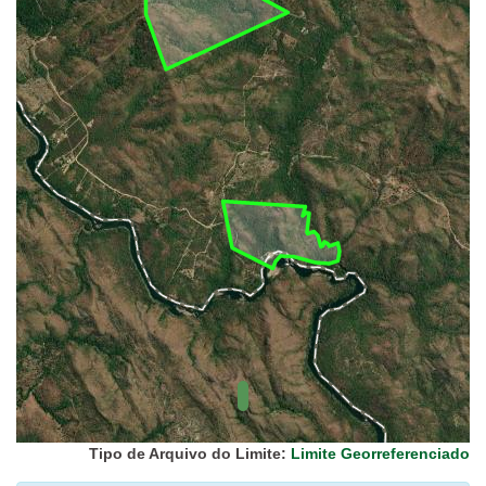
UC Federal
UC Estaduais
UC
Municipais
Hidrografia
1:1.000.000
(ANA)
Biomas
(IBGE)
Vegetação
(IBGE)
Rodovias
(IBGE)
Relevo
(IBGE)
Tipo de Arquivo do Limite:
Limite Georreferenciado