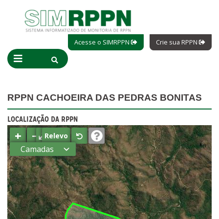
Acesse o SIMRPPN
Crie sua RPPN
RPPN CACHOEIRA DAS PEDRAS BONITAS
LOCALIZAÇÃO DA RPPN
+
−
⤢
Relevo
Camadas
Estados
Municípios
Terras
indígenas
(FUNAI)