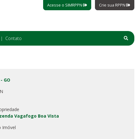
Acesse o SIMRPPN
Crie sua RPPN
Contato
 - GO
PN
opriedade
zenda Vagafogo Boa Vista
o Imóvel