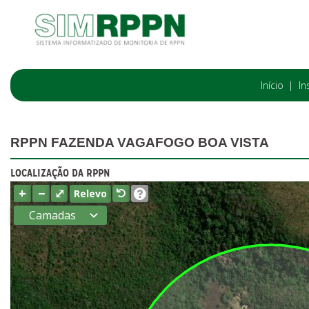
Início
In
RPPN FAZENDA VAGAFOGO BOA VISTA
LOCALIZAÇÃO DA RPPN
+
−
⤢
Relevo
Camadas
Estados
Municípios
Terras
indígenas
(FUNAI)