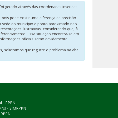
oi gerado através das coordenadas inseridas
pois pode existir uma diferença de precisão.
na sede do município e ponto aproximado não
resentações ilustrativas, considerando que, à
eferenciamento. Essa situação encontra-se em
 informações oficiais serão devidamente
es, solicitamos que registre o problema na aba
al - RPPN
PPNs - SIMRPPN
ó RPPN