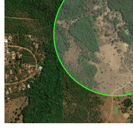
UC Federal
UC Estaduais
UC
Municipais
Hidrografia
1:1.000.000
(ANA)
Biomas
(IBGE)
Vegetação
(IBGE)
Rodovias
(IBGE)
Relevo
(IBGE)