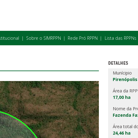
stitucional
Sobre o SIMRPPN
Rede Pró RPPN
Lista das RPPNs
DETALHES
Munícipio
Pirenópolis
Área da RP
17,00 ha
Nome da Pr
Fazenda Fa
Área total d
24,46 ha