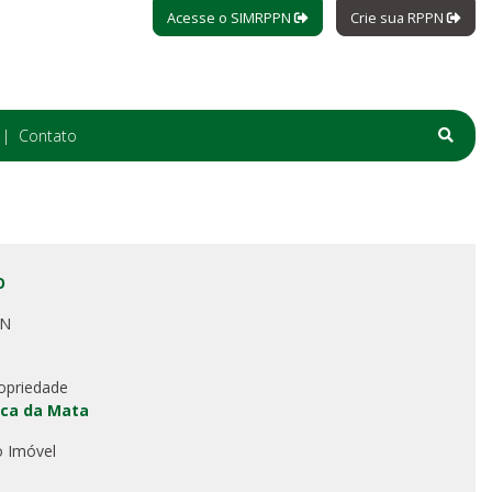
Acesse o SIMRPPN
Crie sua RPPN
Contato
O
PN
opriedade
ca da Mata
o Imóvel