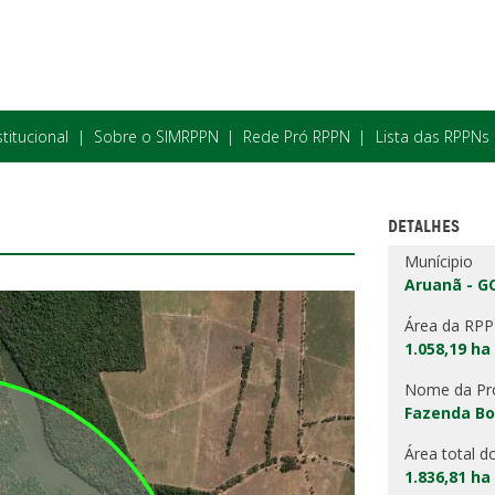
stitucional
Sobre o SIMRPPN
Rede Pró RPPN
Lista das RPPNs
DETALHES
Munícipio
Aruanã - G
Área da RP
1.058,19 ha
Nome da Pr
Fazenda Bo
Área total d
1.836,81 ha