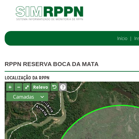
Início
In
RPPN RESERVA BOCA DA MATA
LOCALIZAÇÃO DA RPPN
+
−
⤢
Relevo
Camadas
Estados
Municípios
Terras
indígenas
(FUNAI)