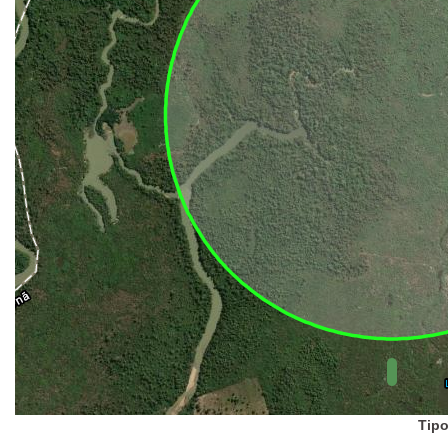
UC Federal
UC Estaduais
UC
Municipais
Hidrografia
1:1.000.000
(ANA)
Biomas
(IBGE)
Vegetação
(IBGE)
Rodovias
(IBGE)
Relevo
(IBGE)
Tipo