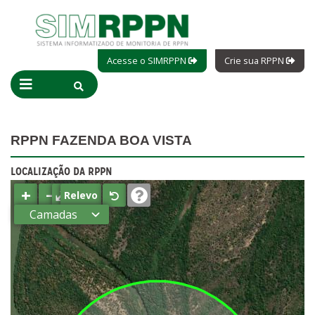
Acesse o SIMRPPN
Crie sua RPPN
RPPN FAZENDA BOA VISTA
LOCALIZAÇÃO DA RPPN
+
−
⤢
Relevo
Camadas
Estados
Municípios
Terras
indígenas
(FUNAI)