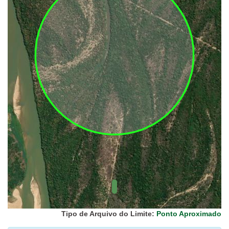
UC Federal
UC Estaduais
UC
Municipais
Hidrografia
1:1.000.000
(ANA)
Biomas
(IBGE)
Vegetação
(IBGE)
Rodovias
(IBGE)
Relevo
(IBGE)
Tipo de Arquivo do Limite:
Ponto Aproximado