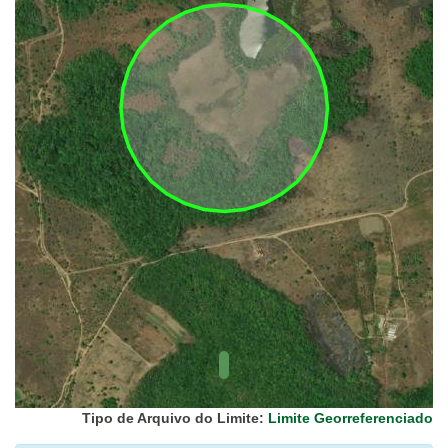
UC Federal
UC Estaduais
UC
Municipais
Hidrografia
1:1.000.000
(ANA)
Biomas
(IBGE)
Vegetação
(IBGE)
Rodovias
(IBGE)
Relevo
(IBGE)
Tipo de Arquivo do Limite:
Limite Georreferenciado