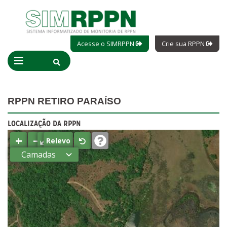
Acesse o SIMRPPN
Crie sua RPPN
RPPN RETIRO PARAÍSO
LOCALIZAÇÃO DA RPPN
+
−
⤢
Relevo
Camadas
Estados
Municípios
Terras
indígenas
(FUNAI)