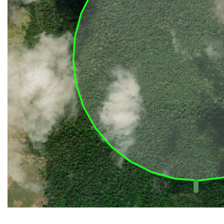
UC Federal
UC Estaduais
UC
Municipais
Hidrografia
1:1.000.000
(ANA)
Biomas
(IBGE)
Vegetação
(IBGE)
Rodovias
(IBGE)
Relevo
(IBGE)