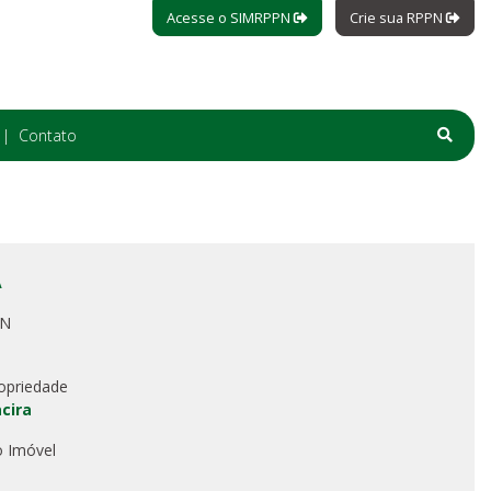
Acesse o SIMRPPN
Crie sua RPPN
Contato
A
PN
opriedade
cira
o Imóvel