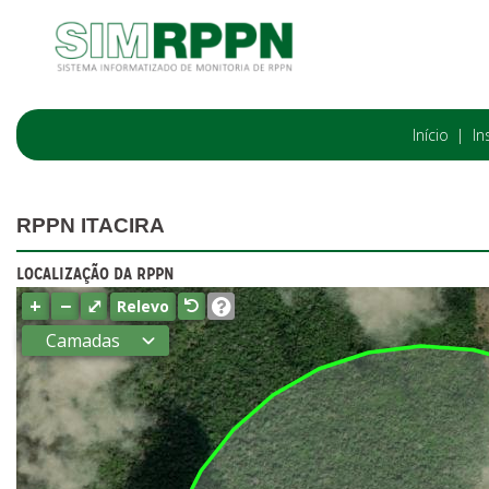
Início
In
RPPN ITACIRA
LOCALIZAÇÃO DA RPPN
+
−
⤢
Relevo
Camadas
Estados
Municípios
Terras
indígenas
(FUNAI)