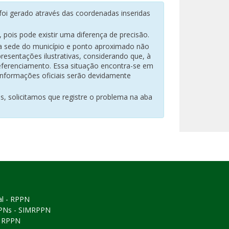
oi gerado através das coordenadas inseridas
pois pode existir uma diferença de precisão.
na sede do município e ponto aproximado não
resentações ilustrativas, considerando que, à
eferenciamento. Essa situação encontra-se em
 informações oficiais serão devidamente
es, solicitamos que registre o problema na aba
al - RPPN
PPNs - SIMRPPN
ó RPPN