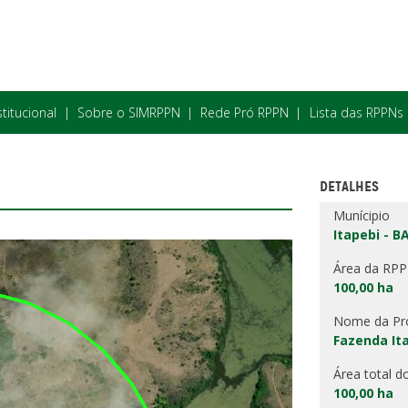
stitucional
Sobre o SIMRPPN
Rede Pró RPPN
Lista das RPPNs
DETALHES
Munícipio
Itapebi - B
Área da RP
100,00 ha
Nome da Pr
Fazenda Ita
Área total d
100,00 ha