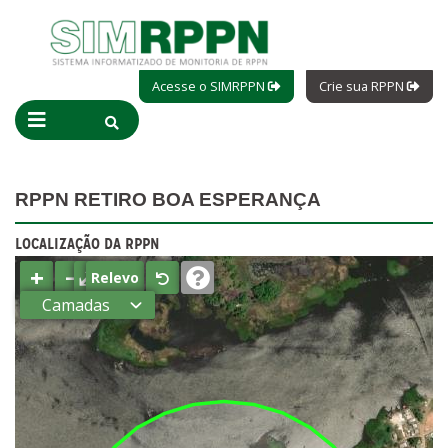
Acesse o SIMRPPN
Crie sua RPPN
RPPN RETIRO BOA ESPERANÇA
LOCALIZAÇÃO DA RPPN
+
−
⤢
Relevo
Camadas
Estados
Municípios
Terras
indígenas
(FUNAI)