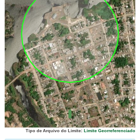
UC Federal
UC Estaduais
UC
Municipais
Hidrografia
1:1.000.000
(ANA)
Biomas
(IBGE)
Vegetação
(IBGE)
Rodovias
(IBGE)
Relevo
(IBGE)
Tipo de Arquivo do Limite:
Limite Georreferenciado