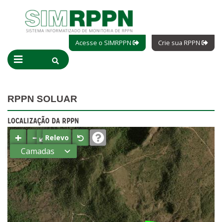
Acesse o SIMRPPN
Crie sua RPPN
RPPN SOLUAR
LOCALIZAÇÃO DA RPPN
+
−
⤢
Relevo
Camadas
Estados
Municípios
Terras
indígenas
(FUNAI)