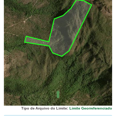
UC Federal
UC Estaduais
UC
Municipais
Hidrografia
1:1.000.000
(ANA)
Biomas
(IBGE)
Vegetação
(IBGE)
Rodovias
(IBGE)
Relevo
(IBGE)
Tipo de Arquivo do Limite:
Limite Georreferenciado